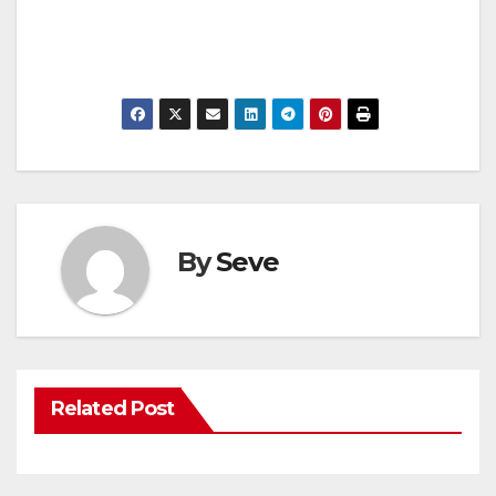
.
.
By
Seve
Related Post