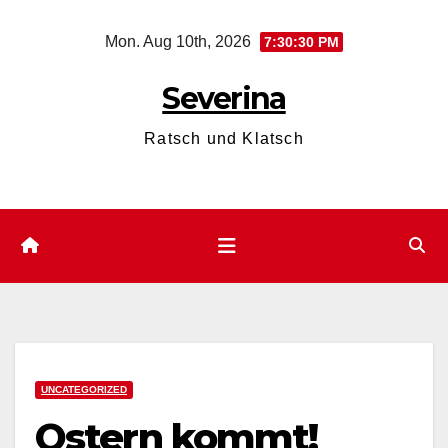
Skip
Mon. Aug 10th, 2026
7:30:30 PM
to
content
Severina
Ratsch und Klatsch
UNCATEGORIZED
Ostern kommt!