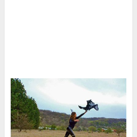
.
.
.
.