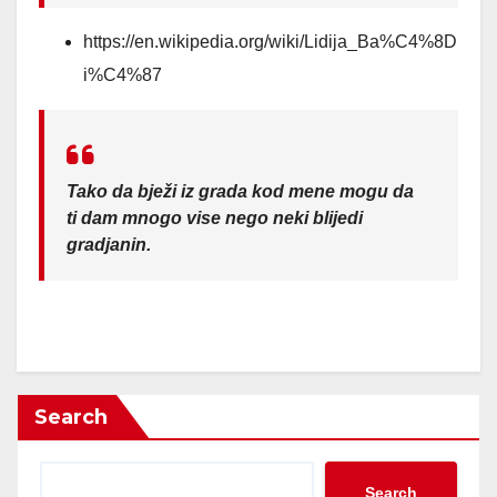
https://en.wikipedia.org/wiki/Lidija_Ba%C4%8D
i%C4%87
Tako da bježi iz grada kod mene mogu da
ti dam mnogo vise nego neki blijedi
gradjanin.
Search
Search