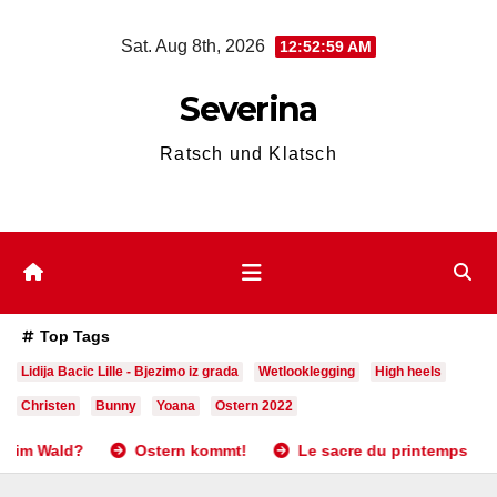
Skip
Sat. Aug 8th, 2026
12:53:00 AM
to
content
Severina
Ratsch und Klatsch
Top Tags
Lidija Bacic Lille - Bjezimo iz grada
Wetlooklegging
High heels
Christen
Bunny
Yoana
Ostern 2022
Ostern kommt!
Le sacre du printemps
April, Ap