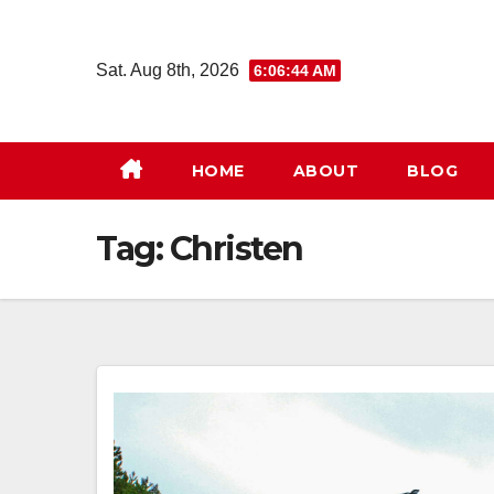
Skip
to
Sat. Aug 8th, 2026
6:06:45 AM
content
HOME
ABOUT
BLOG
Tag:
Christen