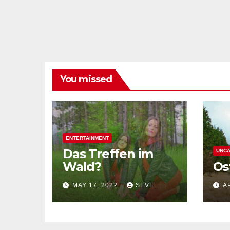
You missed
ENTERTAINMENT
Das Treffen im
UNCA
Wald?
Os
MAY 17, 2022
SEVE
A