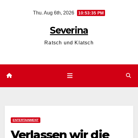
Skip
Thu. Aug 6th, 2026
10:53:36 PM
to
content
Severina
Ratsch und Klatsch
ENTERTAINMENT
Verlassen wir die