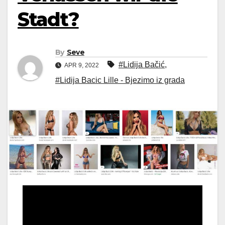
Stadt?
By
Seve
#Lidija Bačić
,
APR 9, 2022
#Lidija Bacic Lille - Bjezimo iz grada