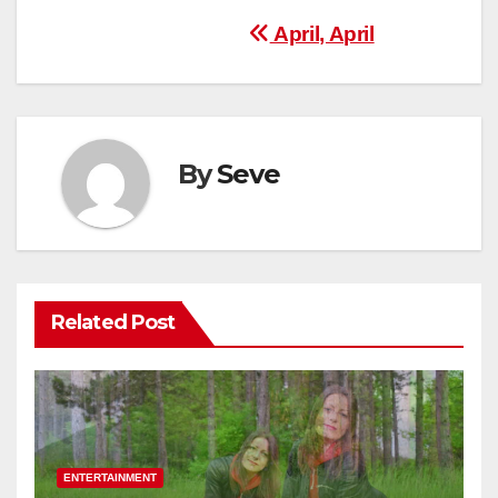
Post
April, April
navigation
By
Seve
Related Post
ENTERTAINMENT