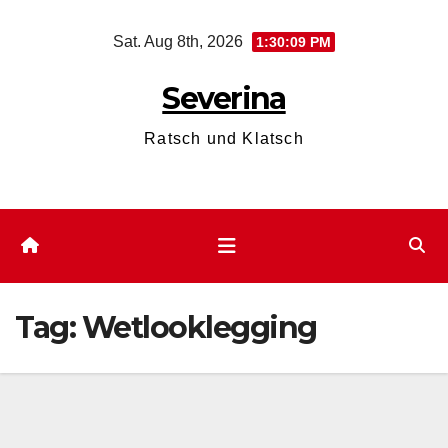
Skip
Sat. Aug 8th, 2026
1:30:10 PM
to
content
Severina
Ratsch und Klatsch
Tag:
Wetlooklegging